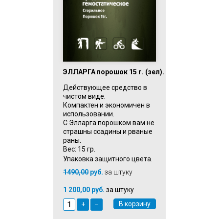
ЭЛЛАРГА порошок 15 г. (зел).
Действующее средство в
чистом виде.
Компактен и экономичен в
использовании.
С Элларга порошком вам не
страшны ссадины и рваные
раны.
Вес: 15 гр.
Упаковка защитного цвета.
1490,00
руб.
за штуку
1 200,00 руб.
за штуку
В корзину
+
–