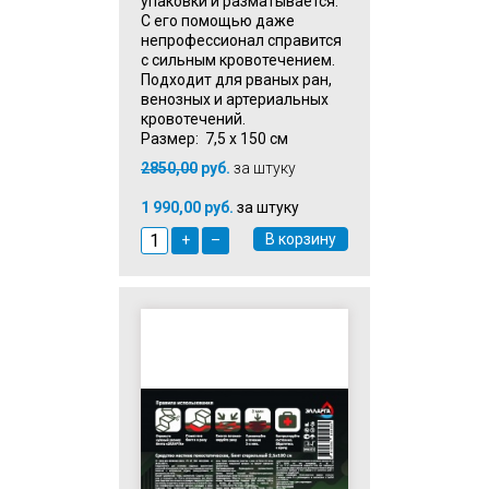
упаковки и разматывается.
С его помощью даже
непрофессионал справится
с сильным кровотечением.
Подходит для рваных ран,
венозных и артериальных
кровотечений.
Размер: 7,5 х 150 см
2850,00
руб.
за штуку
1 990,00 руб.
за штуку
В корзину
+
–