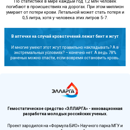
По статистике в мире каждый год 1,2 млн человек
погибают в происшествиях на дорогах. При этом миллион
умирает от потери крови. Летальной может стать потеря и
0,5 литра, хотя у человека этих литров 5-7.
В аптечке на случай кровотечений лежат бинт и жгут
И многие умеют этот жгут правильно накладывать? А в
экстремальных условиях? – конечно нет. А ведь 78%
раненых можно спасти, если вовремя остановить кровь.
Гемостатическое средство «ЭЛЛАРГА» - инновационная
разработка молодых российских ученых.
Проект зародился на «Формула БИО» Научного парка МГУ и